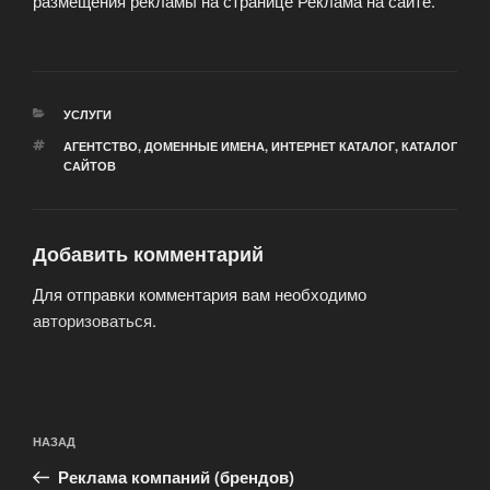
размещения рекламы на странице Реклама на сайте.
РУБРИКИ
УСЛУГИ
МЕТКИ
АГЕНТСТВО
,
ДОМЕННЫЕ ИМЕНА
,
ИНТЕРНЕТ КАТАЛОГ
,
КАТАЛОГ
САЙТОВ
Добавить комментарий
Для отправки комментария вам необходимо
авторизоваться
.
Навигация
Предыдущая
НАЗАД
по
запись:
записям
Реклама компаний (брендов)