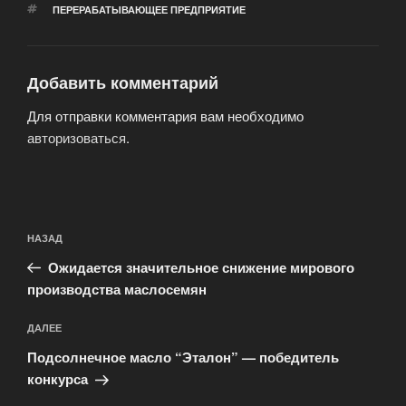
МЕТКИ
ПЕРЕРАБАТЫВАЮЩЕЕ ПРЕДПРИЯТИЕ
Добавить комментарий
Для отправки комментария вам необходимо
авторизоваться
.
Навигация
Предыдущая
НАЗАД
по
запись:
записям
Ожидается значительное снижение мирового
производства маслосемян
Следующая
ДАЛЕЕ
запись
Подсолнечное масло “Эталон” — победитель
конкурса