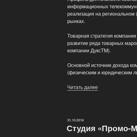
информационных телекоммуни
реализация на региональном 
рынках.
Товарная стратегия компании 
развитие ряда товарных маро
компании ДуксTM).
Основной источник дохода ком
(физическим и юридическим ли
Читать далее
«Компания
Total-
Unique»
ОПУБЛИКОВАНО
31.10.2016
Студия «Промо-М