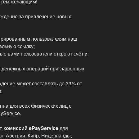
 всем желающим!
аждение за привлечение новых
стрированным пользователям наш
альную ссылку;
ые вами пользователи откроют счёт и
 с денежных операций приглашенных
ждение может составлять до 33% от
.
пна для всех физических лиц с
yService.
т комиссий ePayService
для
н: Австрия, Кипр, Нидерланды,