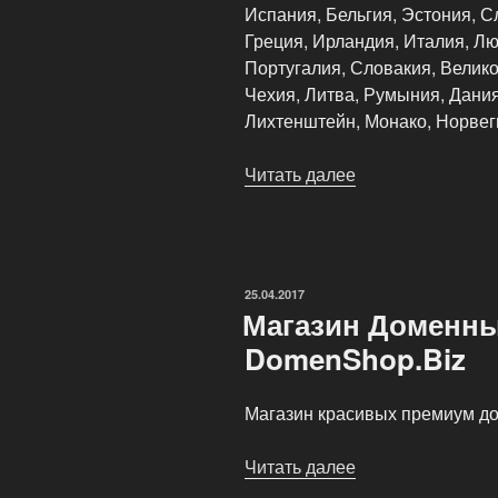
Испания, Бельгия, Эстония, С
Греция, Ирландия, Италия, Лю
Португалия, Словакия, Велик
Чехия, Литва, Румыния, Дания
Лихтенштейн, Монако, Норвег
Читать далее
«Партнёрская
программа
ePayService»
ОПУБЛИКОВАНО
25.04.2017
Магазин Доменн
DomenShop.Biz
Магазин красивых премиум д
Читать далее
«Магазин
Доменных