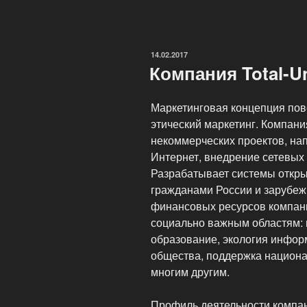
Имен
DomenShop.Biz»
ОПУБЛИКОВАНО
14.02.2017
Компания Total-U
Маркетинговая концепция пов
этический маркетинг. Компан
некоммерческих проектов, на
Интернет, внедрение сетевых
Разрабатывает системы откр
гражданами России и зарубеж
финансовых ресурсов компан
социально важным областям: 
образование, экология инфор
общества, поддержка национа
многим другим.
Профиль деятельности компа