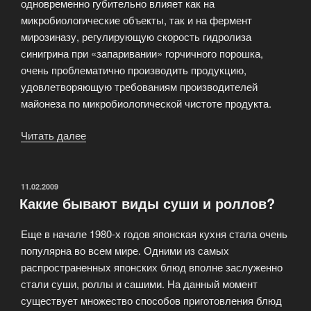
одновременно губительно влияет как на
микробиологические объекты, так и на фермент
мирозиназу, регулирующую скорость гидролиза
синигрина при «запаривании» горчичного порошка,
очень проблематично производить продукцию,
удовлетворяющую требованиям производителей
майонеза по микробиологической чистоте продукта.
Читать далее
«Аллилгорчичное
масло
(эфирное
горчичное)»
ОПУБЛИКОВАНО
11.02.2009
Какие бывают виды суши и роллов?
Еще в начале 1980-х годов японская кухня стала очень
популярна во всем мире. Одними из самых
распространенных японских блюд вполне заслуженно
стали суши, роллы и сашими. На данный момент
существует множество способов приготовления блюд