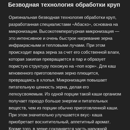
Безводная технология обработки круп
русской
степи»
Оригинальная безводная технология обработки круп,
разработанная специалистами «Абаско», основана на
микронизации. Высокотемпературная микронизация —
это интенсивное и очень быстрое нагревание зерна
инфракрасными и тепловыми лучами. При этом
происходит варка зерна за счет его собственной влаги,
которая закипая превращается в пар и образует
пористую структуру похожую на «поп корн». Для каш
мгновенного приготовления зерно плющится,
превращаясь в хлопья. Микронизация повышает
питательную ценность зерна, делая его
легкоусвояемым. Из одной порции такой каши организм
получает гораздо больше энергии и питательных
веществ, чем из порции обычно приготовленной каши.
При этом значительно улучшается вкус- каша
приобретает восхитительный, аппетитный аромат.
Кроме того, в зерне сохраняется часть наружной