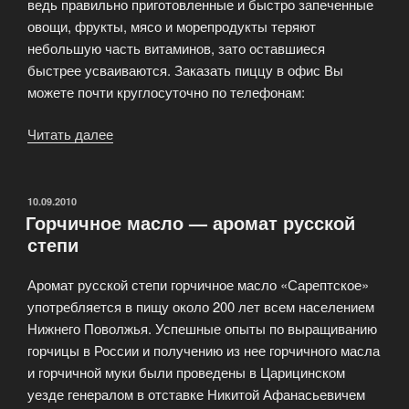
ведь правильно приготовленные и быстро запеченные
овощи, фрукты, мясо и морепродукты теряют
небольшую часть витаминов, зато оставшиеся
быстрее усваиваются. Заказать пиццу в офис Вы
можете почти круглосуточно по телефонам:
Читать далее
««СитиПицца»
доставка
пиццы»
ОПУБЛИКОВАНО
10.09.2010
Горчичное масло — аромат русской
степи
Аромат русской степи горчичное масло «Сарептское»
употребляется в пищу около 200 лет всем населением
Нижнего Поволжья. Успешные опыты по выращиванию
горчицы в России и получению из нее горчичного масла
и горчичной муки были проведены в Царицинском
уезде генералом в отставке Никитой Афанасьевичем