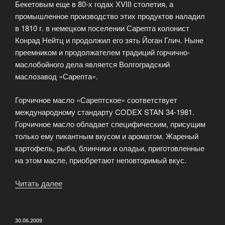
Бекетовым еще в 80-х годах ХVIII столетия, а
промышленное производство этих продуктов наладил
в 1810 г. в немецком поселении Сарепта колонист
Конрад Нейтц и продолжил его зять Йоган Глич. Ныне
преемником и продолжателем традиций горчично-
маслобойного дела является Волгоградский
маслозавод «Сарепта».
Горчичное масло «Сарептское» соответствует
международному стандарту CODEX STAN 34-1981.
Горчичное масло обладает специфическим, присущим
только ему пикантным вкусом и ароматом. Жареный
картофель, рыба, блинчики и оладьи, приготовленные
на этом масле, приобретают неповторимый вкус.
Читать далее
«Горчичное
масло
—
аромат
ОПУБЛИКОВАНО
30.06.2009