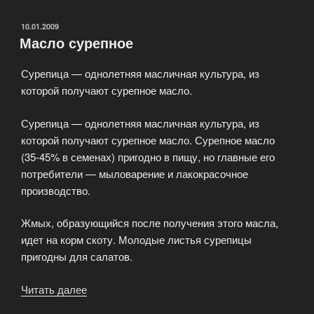
виды
суши
ОПУБЛИКОВАНО
10.01.2009
Масло сурепное
и
роллов?»
Сурепица — однолетняя масличная культура, из
которой получают сурепное масло.
Сурепица — однолетняя масличная культура, из
которой получают сурепное масло. Сурепное масло
(35-45% в семенах) пригодно в пищу, но главные его
потребители — мыловарение и лакокрасочное
производство.
Жмых, образующийся после получения этого масла,
идет на корм скоту. Молодые листья сурепицы
пригодны для салатов.
Читать далее
«Масло
сурепное»