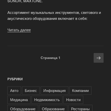
SONOR, MAXTONE.
Ассортимент музыкальных инструментов, светового и
акустического оборудования включает в себя:
Читать далее
«Современный
интернет-
магазин
в
Нижнем
Навигация
Сле
Страница
1
Новгороде»
по
стра
записям
РУБРИКИ
Авто
Бизнес
Информация
Компании
Медицина
Недвижимость
Новости
Оборудование
Образование
Рестораны