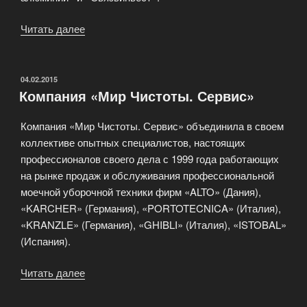
Читать далее
«Компания
«Финансовый
и
организационный
ОПУБЛИКОВАНО
04.02.2015
Компания «Мир Чистоты. Сервис»
консалтинг»»
Компания «Мир Чистоты. Сервис» объединила в своем
коллективе опытных специалистов, настоящих
профессионалов своего дела с 1999 года работающих
на рынке продаж и обслуживания профессиональной
моечной уборочной техники фирм «ALTO» (Дания),
«KARCHER» (Германия), «PORTOTECNICA» (Италия),
«KRANZLE» (Германия), «GHIBLI» (Италия), «ISTOBAL»
(Испания).
Читать далее
«Компания
«Мир
Чистоты.