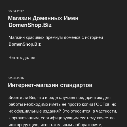
ePayService»
ОПУБЛИКОВАНО
25.04.2017
Магазин Доменных Имен
DomenShop.Biz
Магазин красивых премиум доменов с историей
DomenShop.Biz
Читать далее
«Магазин
Доменных
Имен
DomenShop.Biz»
ОПУБЛИКОВАНО
22.08.2016
Интернет-магазин стандартов
Знаете ли Вы, что в ряде случаев предприятию для
работы необходимо иметь не просто копии ГОСТов, но
их официальные издания? Это относится, в частности,
к организациям, сертифицирующим систему качества
или продукцию, испытательным лабораториям,