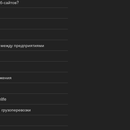
еб-сайтов?
я между предприятиями
бжения
life
грузоперевозки