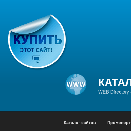
Перейти
к
содержимому
КАТА
WEB Directory
Каталог сайтов
Промопорт