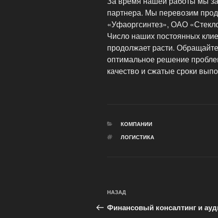
За время нашей работы мы з
партнера. Мы перевозим прод
«Уфаоргсинтез», ОАО «Стекло
Число наших постоянных клие
продолжает расти. Обращайте
оптимальное решение пробле
качество и сжатые сроки выпо
РУБРИКИ
КОМПАНИИ
МЕТКИ
ЛОГИСТИКА
Навигация
Предыдущая
НАЗАД
по
запись:
Финансовый консалтинг и ауд